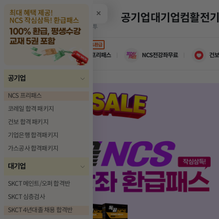
✕
공기업
대기업
컴활
전
100%환급
공기업
NCS 프리패스
코레일 합격 패키지
건보 합격 패키지
기업은행 합격패키지
가스공사 합격패키지
대기업
SKCT 메인트/오퍼 합격반
SKCT 심층검사
SKCT 4년대졸 채용 합격반