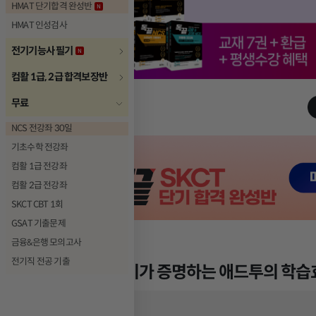
HMAT 단기합격 완성반
HMAT 인성검사
전기기능사 필기
컴활 1급, 2급 합격보장반
무료
NCS 전강좌 30일
기초수학 전강좌
컴활 1급 전강좌
컴활 2급 전강좌
SKCT CBT 1회
GSAT 기출문제
금융&은행 모의고사
전기직 전공 기출
6,073개
후기가 증명하는 애드투의 학습