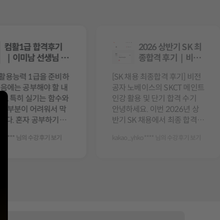
컴활1급 합격후기
2026 상반기 SK 최
｜이미남 선생님 강
종합격 후기｜비전
의로 필기···
공자···
활용능력 1급을 준비하
[SK 채용 최종합격 후기] 비전
처음에는 공부해야 할 내
공자 노베이스의 SKCT 메인트
고, 특히 실기는 함수와
인강 활용 및 단기 합격 수기
저 부분이 어려워서 막
안녕하세요. 이번 2026년 상
독끝 NCS 통합 기본서 이론+문풀(모듈편+피셋편) 수강후기! - 예상치 못하게 서류
니다. 혼자 공부하기에
반기 SK 채용에서 최종 합격하
요한 부분을 구분하기가
여 8월 입사를 앞두고 있는 합
wjd**** 님의 수강후기 보기
kakao_yhko**** 님의 수강후기 보기
 같아 에드투 이···
격자입···
<이미남 컴활 1급 합격수기> 취업 준비를 위해 컴활 1급을 목표로 강의를 찾던 중
[내돈내산!] 이미남 컴활 1급실기 합격후기! 컴퓨터활용능력 1급 실기를 준비하면서
[박수웅 수리 + 자료해석 합격후기 (내돈내산) ] 저는 박수웅 수리·자료해석 강의(