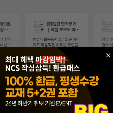
 메인트
컴활2급 합격후기
T 합격후
｜엑셀 초보도 따라
간 이미남···
단기 합격
컴퓨터활용능력 2급을 준비하
컴퓨터
내산**
기로 마음먹은 이유는 취업을
면서 
직무를
준비하면서 기본적으로 있으
용도 많
이번에 처
면 좋은 자격증이라는 이야기
프로시
[수리 온라인 학원 스터디 9기 후기] NCS를 준비하며 어려웠던 수리, 문제해결, 자
. 서류
를 많이 들었기 때문입니다. 처
막했습
험일까지
음에는 독학도 생각했는데 막
는 중
후기 보기
kakao_yeon**** 님의 수강후기 보기
naver_
상 교재를 펼쳐보니 엑셀 기능
힘들 것
독끝은 워낙 해설이 잘 되어있는 독학용 문제집이지만, NCS를 준비하며 도움이 되는 내용
···
독끝 NCS 통합 기본서 이론+문풀(모듈편+피셋편) 수강후기! - 예상치 못하게 서류
독끝 NCS 수리 완성 Online 학원과정을 2주 동안 수강하면서 NCS 수리영역에 대한