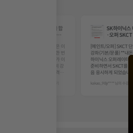
컴퓨터 활용 1급 합
SK하이닉스
격의 길, 이미남 선생
·오퍼 SKC
님···
기｜···
컴활 1급 필기+실기 합격은 이
[메인트/오퍼] SKCT 
미남 선생과 함께 엑셀을 한 번
강좌(기본/문풀) **내돈
도 다뤄본 적 없는 왕초보가 이
하이닉스 오퍼레이터 
미남 선생님을 믿고 열심히 강
준비하면서 SKCT를 
의를 듣고 연습한 결과 합격후
음 응시하게 되었습니다
기를 작성하는 날이 왔네요. 컴
합격 발표 후 실제 시
naver_tjd**** 님의 수강후기 보기
kakao_98jr**** 님의 수강
활 1급···
···