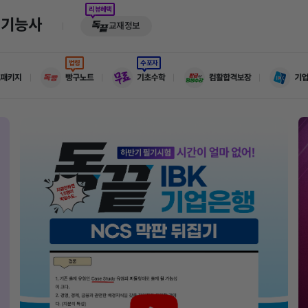
리뷰혜택
기기능사
교재정보
법령
수포자