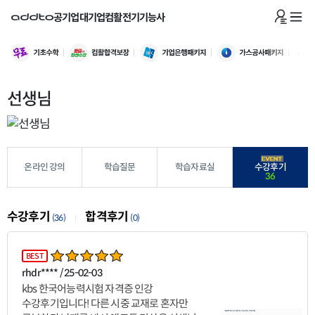
공기업
대기업
컴활
전기기능사
선생님
온라인 강의
학습질문
학습자료실
수강후기
36
수강후기
합격후기
(36)
(0)
|
BEST
rhdr**** / 25-02-03
kbs 한국어능력시험 자격증 인강
수강후기입니다! 다른 시중 교재로 혼자만