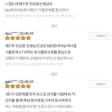
느꼈는데 애드투 민상윤선생님의
kbs한국어능력시험17 기출문제를 들으면서
꿀팁들을 많이 얻어 도움이 되었습니다! 헷갈리는
문제도 쉽게 강의해주셔서 도움이 많이 되는거
더보기
같습니당
skss**** / 22-05-29
상세보기
애드투 민상윤 선생님 인강은 KBS한국어능력시험
기출문제 17 이라는 정식출판교재를 중심으로
진행되기 때문에 교재준비가 반드시 필요하다는
점이 중요하구요~KBS한국어능력시험은
듣기평가와 읽기평가가 이어서 진행되는데 오늘
더보기
들은 강의부분은 듣기평에쪽에 많은 내용이
gabi**** / 22-05-29
있었어요.(듣기~어휘) 1번~30번 앞부분은
상세보기
듣기평가에 대한 부분이니까 교재를 통해서 문제를
<듣기>1)문제를 먼저 보고 2) 선지를 다음에 보기!
푸는게 중요했어요. 그렇지만 mp3 직접 들어보고
선지를 볼 때 핵심 명사에 동그라미 표시하면서
풀어본 다음에 강의를 듣는게 좋았던거 같아요.
어느 부분을 들어야 할 지 알고 듣기 <어휘,어법>-