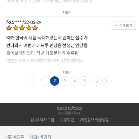
어휘와 어법의 경우 공부를 해도 헷갈리는 경우가
굉장히 많은데 이것들을 쉽게 구분할 수 있는
더보기
방법을 알려주셨다. -의태어 경우 문법 문법 예외
fks5**** / 22-05-29
조항이 많으므로 해당되는 예와 해당되지 않는
상세보기
사례를 구분하고 적용할 수 있어야 문제를 쉽게 풀
KBS 한국어 시험 독학해왔는데 원하는 점수가
수 있다. -단답형으로만 공부하면 나중에
안나와서 이번에 애드투 민상윤 선생님 인강을
기억하기가 더 힘드니까 구체적으로 공부하기-
들어보게되었다. 작년 기출문제가 수록된
답을 모를 경우 보기의 뜻을 넣어보고 문맥이
KBS한국어능력시험 기출문제 17 문제집을
바르지 않은 경우를 소거하는 방법으로 정답을
바탕으로 강의가 진행되어 더 좋은 것
좁혀나가기! 실전에서 활용할 수 있는 스킬을 많이
더보기
같다. kbs한국어 강의를 듣는 게 첨이라
알려주셔서 굉장히 도움이 많이 됐고 다음 강의도
2
1
3
4
5
신기하면서도 이번에는 고득점 받을 수 있을 것
기대됩니다.
같아서 신난다. 선생님이 차분한 목소리로
차근차근 가르쳐주셔서 더 이해도가 높은 거 같다.
강사&저자 모집
이용약관
개인정보 취급방침
(주)애드투
대표 : 박경식