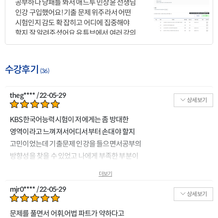
공부하다 낭패를 봐서 애드투 민상윤 선생님
인강 구입했어요! 기출 문제 위주라서 어떤
시험인지 감도 확 잡히고 어디에 집중해야
할지 잘 알려주셨어요 유튜브에서 여러 강의
봤지만 애드투 민상윤 선생님 강의가 제일
나은 거 같아요! 친근하게 설명해주셔서 더
머리에 쏙쏙 들어오는 거 같고요! 실전 감각
수강후기
(36)
익히는데 이만한 강의 없을 거 같네요
theg**** / 22-05-29
상세보기
KBS한국어능력시험이 저에게는 좀 방대한
영역이라고 느껴져서어디서부터 손대야 할지
고민이었는데 기출문제 인강을 들으면서공부의
방향성을 찾을 수 있었고 나에게 부족한 부분이
무엇인지를명확하게 알 수 있었습니다.
더보기
mjr0**** / 22-05-29
상세보기
문제를 풀면서 어휘,어법 파트가 약하다고