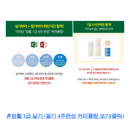
🔎
컴활 1급 실기+필기 4주완성 커리큘럼 보기(클릭)