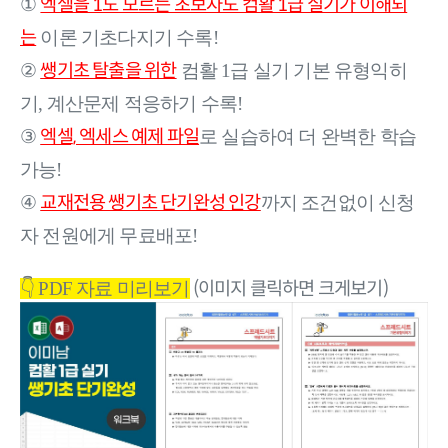
엑셀을 1도 모르는 초보자도 컴활 1급 실기가 이해되
①
는
이론 기초다지기 수록!
쌩기초 탈출을 위한
②
컴활 1급 실기 기본 유형익히
기, 계산문제 적응하기 수록!
엑셀, 엑세스 예제 파일
③
로 실습하여 더 완벽한 학습
가능!
교재전용 쌩기초 단기완성 인강
④
까지 조건없이 신청
자 전원에게 무료배포!
(이미지 클릭하면 크게보기)
👇 PDF 자료 미리보기