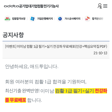
공기업
대기업
컴활
전기기능사
공지사항
[이벤트] 이미남 컴활 1급 필기+실기 전강좌 무료배포(인강+핵심요약집 PDF)
21-10-13
안녕하세요, 애드투입니다.
회원 여러분의 컴활 1급 합격을 기원하며,
최신기출 완벽반영!
전강좌
이미남
컴활 1급 필기+실기
를 무료배포
합니다.