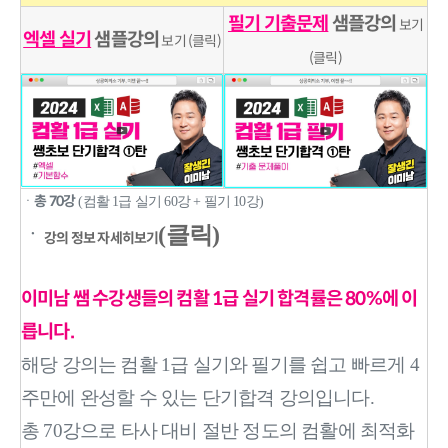
필기 기출문제
샘플강의
보기
엑셀 실기
샘플강의
보기 (클릭)
(클릭)
총 70강
ㆍ
(컴활 1급 실기 60강 + 필기 10강)
ㆍ
(클릭)
강의 정보 자세히보기
이미남 쌤 수강생들의 컴활 1급 실기 합격률은 80%에 이
릅니다.
해당 강의는 컴활 1급 실기와 필기를 쉽고 빠르게 4
주만에 완성할 수 있는 단기합격 강의입니다.
총 70강으로 타사 대비 절반 정도의 컴활에 최적화