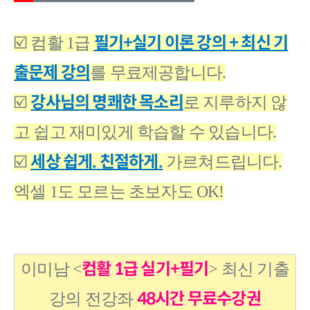
필기+실기 이론 강의 + 최신 기
☑️ 컴활 1급
출문제 강의
를 무료제공합니다.
강사님의 명쾌한 목소리
☑️
로 지루하지 않
고 쉽고 재미있게 학습할 수 있습니다.
세상 쉽게. 친절하게.
☑️
가르쳐드립니다.
엑셀 1도 모르는 초보자도 OK!
컴활 1급 실기+필기
이미남 <
>
최신 기출
48시간 무료수강권
강의 전강좌