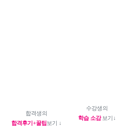
수강생의
합격생의
학습 소감
 보기
↓
합격후기+꿀팁
보기
 ↓