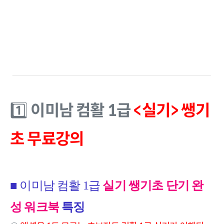
이미남 컴활 1급
<실기> 쌩기
1️⃣
초 무료강의
■
이미남 컴활 1급
실기 쌩기초 단기 완
성 워크북
특징