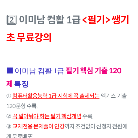
이미남 컴활 1급
<필기> 쌩기
2️⃣
초 무료강의
■
필기 핵심 기출 120
이미남 컴활 1급
제
특징
컴퓨터활용능력 1급 시험에 꼭 출제되는
엑기스 기출
①
120문항 수록.
꼭 알아둬야 하는 필기 핵심개념
수록.
②
교재전용 문제풀이 인강
까지 조건없이 신청자 전원에
③
게 무료배포!