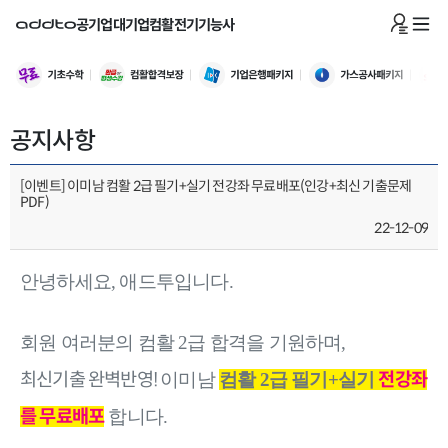
공기업
대기업
컴활
전기기능사
공지사항
[이벤트] 이미남 컴활 2급 필기+실기 전강좌 무료배포(인강+최신 기출문제
PDF)
22-12-09
안녕하세요, 애드투입니다.
회원 여러분의 컴활 2급 합격을 기원하며,
최신기출 완벽반영!
전강좌
이미남
컴활 2급 필기+실기
를 무료배포
합니다.