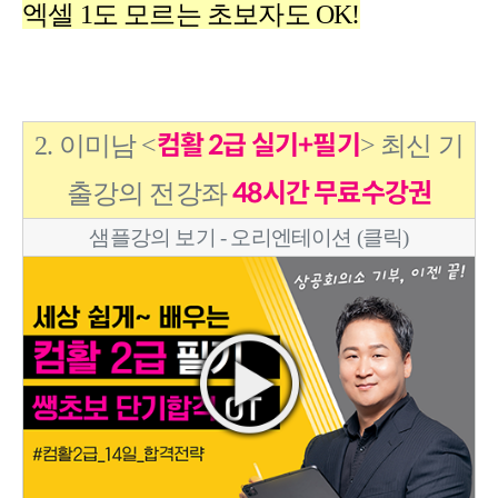
엑셀 1도 모르는 초보자도 OK!
컴활 2급 실기+필기
2. 이미남 <
> 최신 기
48시간 무료수강권
출강의 전강좌
샘플강의 보기 - 오리엔테이션 (클릭)