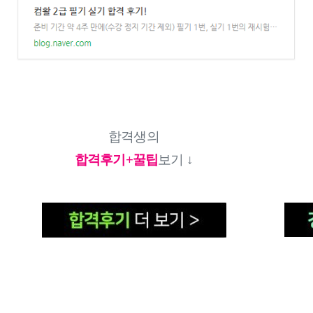
합격생의
합격후기+꿀팁
보기
 ↓