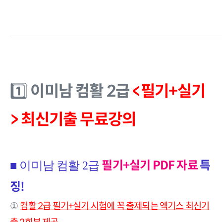
이미남 컴활 2급
<필기+실기
1️⃣
> 최신기출 무료강의
필기+실기 PDF 자료
특
■
이미남 컴활 2급
징!
컴활 2급 필기+실기 시험에 꼭 출제되는 엑기스 최신기
①